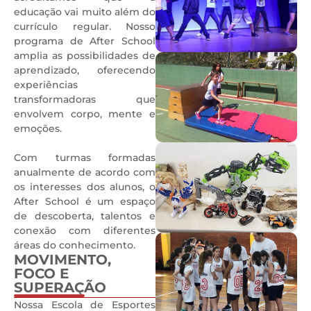
educação vai muito além do
currículo regular. Nosso
programa de After School
amplia as possibilidades de
aprendizado, oferecendo
experiências
transformadoras que
envolvem corpo, mente e
emoções.
Com turmas formadas
anualmente de acordo com
os interesses dos alunos, o
After School é um espaço
de descoberta, talentos e
conexão com diferentes
áreas do conhecimento.
MOVIMENTO,
FOCO E
SUPERAÇÃO
0
Nossa Escola de Esportes