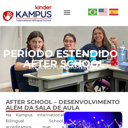
PERÍODO ESTENDIDO -
AFTER SCHOOL
ENSINO FUNDAMENTAL
AFTER SCHOOL – DESENVOLVIMENTO
ALÉM DA SALA DE AULA
0
Na Kampus International
Bilingual School,
acreditamos que a