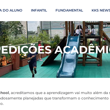
A DO ALUNO
INFANTIL
FUNDAMENTAL
KKS NEW
PEDIÇÕES ACADÊMI
chool
, acreditamos que a aprendizagem vai muito além da s
idadosamente planejadas que transformam o conhecimento 
o.