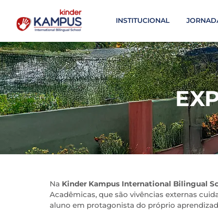
INSTITUCIONAL
JORNAD
EX
Na
Kinder Kampus International Bilingual S
Acadêmicas, que são vivências externas cu
aluno em protagonista do próprio aprendizad