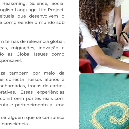
Reasoning, Science, Social
nglish Language, Life Project,
eituais que desenvolvem o
 de compreender o mundo sob
m temas de relevância global,
nças, migrações, inovação e
do as Global Issues como
sponsável.
retiza também por meio da
que conecta nossos alunos a
eochamadas, trocas de cartas,
rativas. Essas experiências
e constroem pontes reais com
scuta e pertencimento a uma
rmar alguém que se comunica
 consciência.