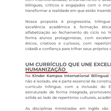
bilíngues, críticos e engajados com o mun
transformar a realidade em que estão inserido
Nossa proposta é progressista, trilíng
excelência acadêmica à formação ética
alfabetização ao fechamento do ciclo no Ye
forma alunos protagonistas, com excele
éticos, criativos e curiosos, com repertóri
cidadã e confiança para trilhar seus próprios
UM CURRÍCULO QUE UNE EXCEL
HUMANIZAÇÃO
0
Na
Kinder Kampus International Bilingual
não é isolado, ele é parte essencial da cons
currículo trilíngue, com a inclusão do 
estruturado de forma integrada, promoven
sólida ao lado de repertórios culturais, acadê
As disciplinas ministradas em inglês vão