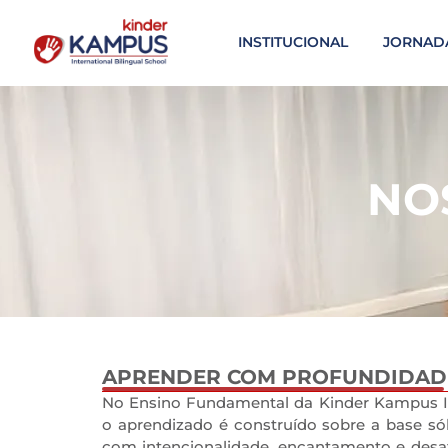
INSTITUCIONAL
JORNAD
NO
APRENDER COM PROFUNDIDADE
0
No Ensino Fundamental da Kinder Kampus Int
o aprendizado é construído sobre a base sól
com intencionalidade, encantamento e desa