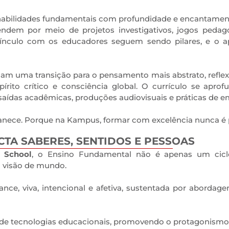
habilidades fundamentais com profundidade e encantamento: 
ndem por meio de projetos investigativos, jogos pedagógi
vínculo com os educadores seguem sendo pilares, e o ap
ciam uma transição para o pensamento mais abstrato, reflexi
rito crítico e consciência global. O currículo se apro
ras, saídas acadêmicas, produções audiovisuais e práticas d
anece. Porque na Kampus, formar com excelência nunca é 
TA SABERES, SENTIDOS E PESSOAS
l School
, o Ensino Fundamental não é apenas um cicl
a visão de mundo.
nce, viva, intencional e afetiva, sustentada por abordag
de tecnologias educacionais, promovendo o protagonismo d