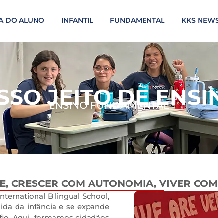
A DO ALUNO
INFANTIL
FUNDAMENTAL
KKS NEW
SSO JEITO DE ENSI
ENSINO FUNDAMENTAL
, CRESCER COM AUTONOMIA, VIVER COM
ernational Bilingual School,
ida da infância e se expande
fio. Aqui, formamos cidadãos