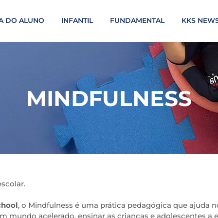
A DO ALUNO
INFANTIL
FUNDAMENTAL
KKS NEW
MINDFULNESS
escolar.
chool
, o Mindfulness é uma prática pedagógica que ajuda 
 mundo acelerado, ensinar as crianças e adolescentes a 